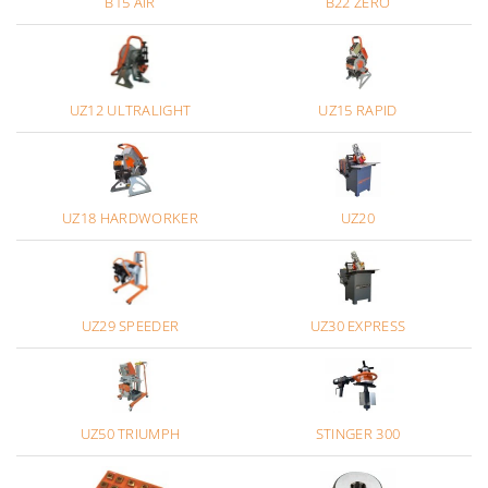
B15 AIR
B22 ZERO
UZ12 ULTRALIGHT
UZ15 RAPID
UZ18 HARDWORKER
UZ20
UZ29 SPEEDER
UZ30 EXPRESS
UZ50 TRIUMPH
STINGER 300