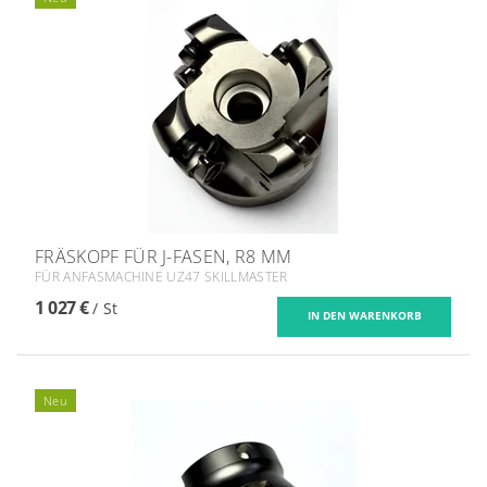
FRÄSKOPF FÜR J-FASEN, R8 MM
FÜR ANFASMACHINE UZ47 SKILLMASTER
1 027 €
/ St
Neu