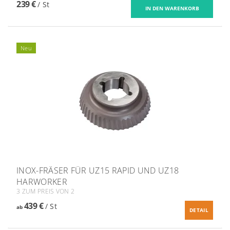
239 €
/ St
Neu
​INOX-FRÄSER FÜR UZ15 RAPID UND UZ18
HARWORKER
3 ZUM PREIS VON 2
439 €
/ St
ab
DETAIL