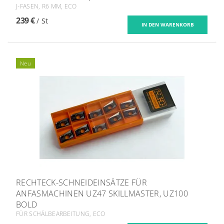
J-FASEN, R6 MM, ECO
239 €
/ St
Neu
RECHTECK-SCHNEIDEINSÄTZE FÜR
ANFASMACHINEN UZ47 SKILLMASTER, UZ100
BOLD
FÜR SCHÄLBEARBEITUNG, ECO