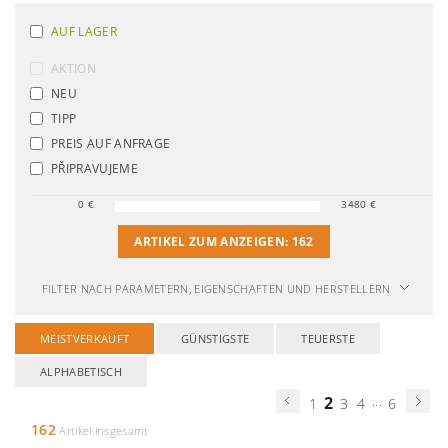
AUF LAGER
AKTION
NEU
TIPP
PREIS AUF ANFRAGE
PŘIPRAVUJEME
0
€
3480
€
ARTIKEL ZUM ANZEIGEN:
162
FILTER NACH PARAMETERN, EIGENSCHAFTEN UND HERSTELLERN
MEISTVERKAUFT
GÜNSTIGSTE
TEUERSTE
ALPHABETISCH
2
...
1
3
4
6
162
Artikel insgesamt