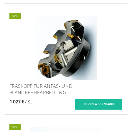
Neu
FRÄSKOPF FÜR ANFAS- UND
PLANDREHBEARBEITUNG
1 027 €
/ St
Neu