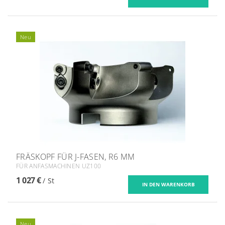
Neu
FRÄSKOPF FÜR J-FASEN, R6 MM
FÜR ANFASMACHINEN UZ100
1 027 €
/ St
Neu