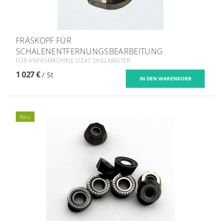
FRÄSKOPF FÜR
SCHALENENTFERNUNGSBEARBEITUNG
FÜR ANFASMACHINE UZ47 SKILLMASTER
1 027 €
/ St
Neu