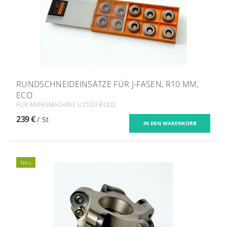
RUNDSCHNEIDEINSÄTZE FÜR J-FASEN, R10 MM,
ECO
FÜR ANFASMACHINE UZ100 BOLD
239 €
/ St
Neu