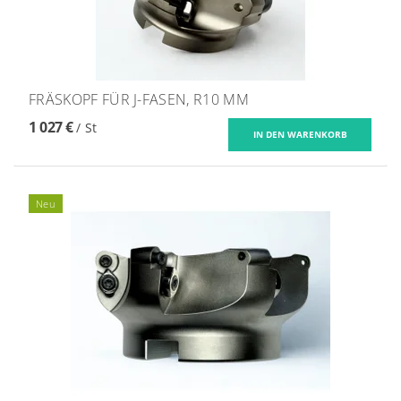
FRÄSKOPF FÜR J-FASEN, R10 MM
1 027 €
/ St
Neu