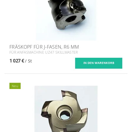
FRÄSKOPF FÜR J-FASEN, R6 MM
FÜR ANFASMACHINE UZ47 SKILLMASTER
1 027 €
/ St
Neu