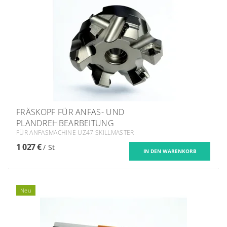
FRÄSKOPF FÜR ANFAS- UND
PLANDREHBEARBEITUNG
FÜR ANFASMACHINE UZ47 SKILLMASTER
1 027 €
/ St
Neu