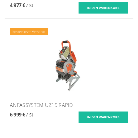
4 977 €
/ St
Kostenloser Versand
ANFASSYSTEM UZ15 RAPID
6 999 €
/ St