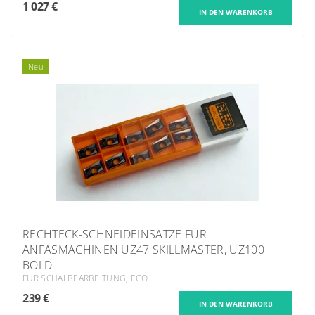
1 027 €
Neu
RECHTECK-SCHNEIDEINSÄTZE FÜR
ANFASMACHINEN UZ47 SKILLMASTER, UZ100
BOLD
FÜR SCHÄLBEARBEITUNG, ECO
239 €