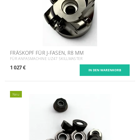
FRÄSKOPF FÜR J-FASEN, R8 MM
FÜR ANFASMACHINE UZ47 SKILLMASTER
1 027 €
Neu