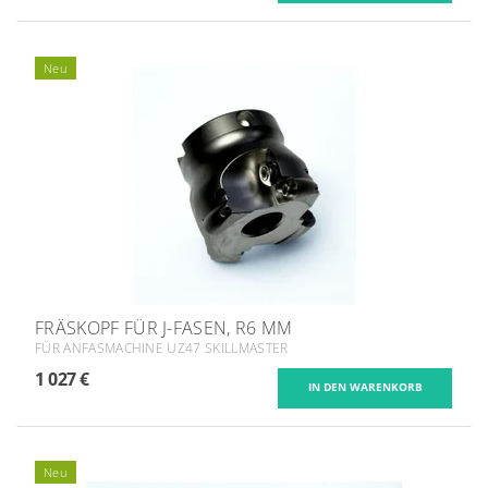
Neu
FRÄSKOPF FÜR J-FASEN, R6 MM
FÜR ANFASMACHINE UZ47 SKILLMASTER
1 027 €
Neu