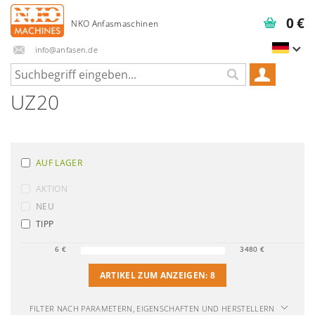
0 €
info@anfasen.de
UZ20
AUF LAGER
AKTION
NEU
TIPP
6
€
3480
€
ARTIKEL ZUM ANZEIGEN:
8
FILTER NACH PARAMETERN, EIGENSCHAFTEN UND HERSTELLERN