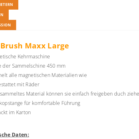
METERN
EN
SSION
Brush Maxx Large
etische Kehrmaschine
te der Sammelschine 450 mm
lt alle magnetischen Materialien wie
stattet mit Räder
sammeltes Material können sie einfach freigeben duch zieh
kopstange für komfortable Führung
ckt im Karton
sche Daten: