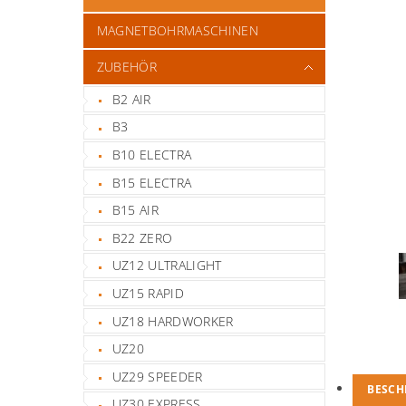
MAGNETBOHRMASCHINEN
ZUBEHÖR
B2 AIR
B3
B10 ELECTRA
B15 ELECTRA
B15 AIR
B22 ZERO
UZ12 ULTRALIGHT
UZ15 RAPID
UZ18 HARDWORKER
UZ20
UZ29 SPEEDER
BESCH
UZ30 EXPRESS