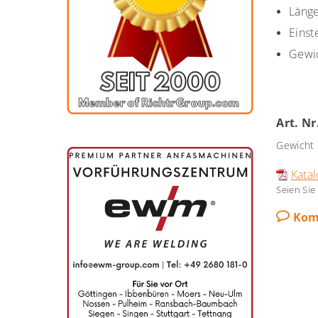
Län
Einst
Gewic
Art. N
Gewicht
Katal
Seien Sie
Kom