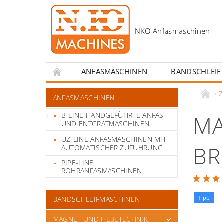
ANFASMASCHINEN
BANDSCHLEI
KONTAKT
ANREIZE FÜR SCHWEISSERS
ANFASMASCHINEN
B-LINE HANDGEFÜHRTE ANFAS-
MA
UND ENTGRATMASCHINEN
UZ-LINE ANFASMASCHINEN MIT
BR
AUTOMATISCHER ZUFÜHRUNG
PIPE-LINE
ROHRANFASMASCHINEN
Tipp
BANDSCHLEIFMASCHINEN
MAGNET UND HEBETECHNIK