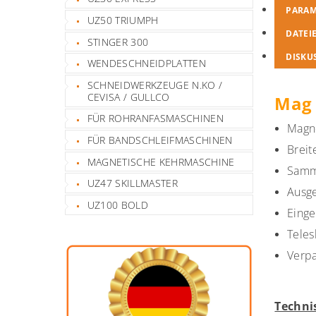
PARA
UZ50 TRIUMPH
DATEI
STINGER 300
DISKU
WENDESCHNEIDPLATTEN
SCHNEIDWERKZEUGE N.KO /
CEVISA / GULLCO
Mag 
FÜR ROHRANFASMASCHINEN
Magn
FÜR BANDSCHLEIFMASCHINEN
Brei
MAGNETISCHE KEHRMASCHINE
Samme
UZ47 SKILLMASTER
Ausge
UZ100 BOLD
Einge
Teles
Verpa
Techni