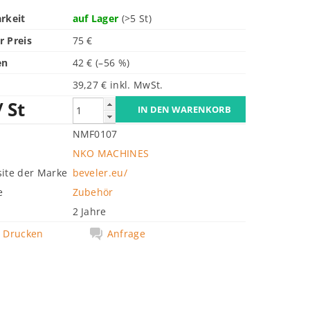
rkeit
auf Lager
(>5 St)
 Preis
75 €
en
42 €
(–56 %)
39,27 € inkl. MwSt.
/ St
NMF0107
NKO MACHINES
ite der Marke
beveler.eu/
e
Zubehör
2 Jahre
Drucken
Anfrage