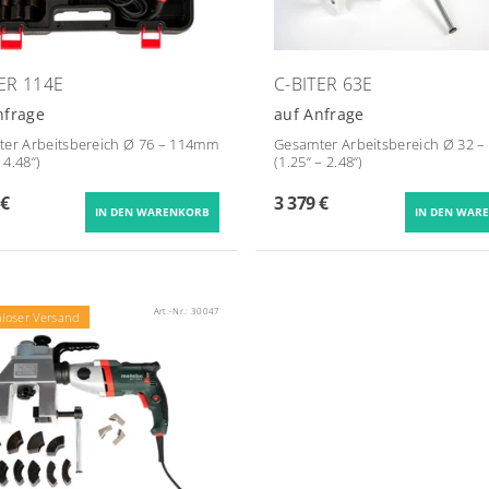
TER 114E
C-BITER 63E
nfrage
auf Anfrage
er Arbeitsbereich Ø 76 – 114mm
Gesamter Arbeitsbereich Ø 32 
- 4.48“)
(1.25“ – 2.48“)
 €
3 379 €
Art.-Nr.:
30047
nloser Versand