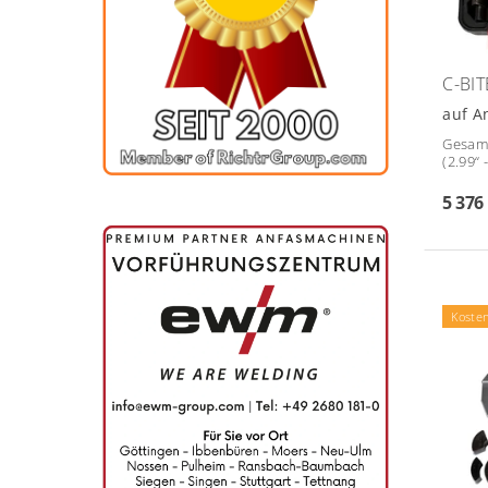
C-BI
auf A
Gesamt
(2.99“ 
5 376
Koste