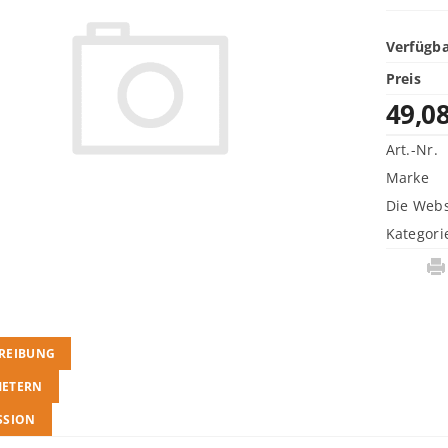
Verfügba
Preis
49,0
Art.-Nr.
Marke
Die Webs
Kategori
REIBUNG
METERN
SSION