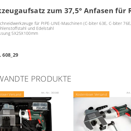
zeugaufsatz zum 37,5° Anfasen für
chneidwerkzeuge für PIPE-LINE-Maschinen
(C-biter 63E, C-biter 76E
hlenstoffstahl und Edelstahl
ssung 5X25X100mm
. 608_29
WANDTE PRODUKTE
Art.-Nr.:
30048
Art
nloser Versand
Kostenloser Versand