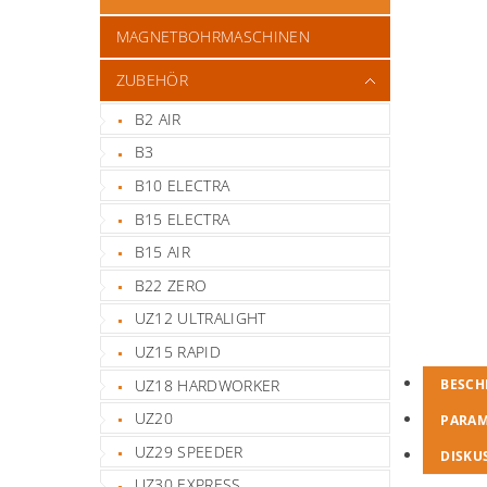
MAGNETBOHRMASCHINEN
ZUBEHÖR
B2 AIR
B3
B10 ELECTRA
B15 ELECTRA
B15 AIR
B22 ZERO
UZ12 ULTRALIGHT
UZ15 RAPID
UZ18 HARDWORKER
BESCH
UZ20
PARA
UZ29 SPEEDER
DISKU
UZ30 EXPRESS