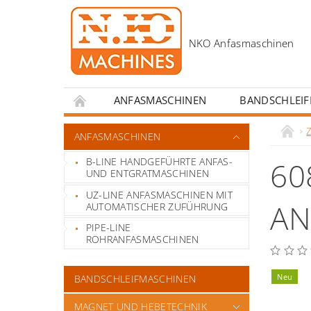
ANFASMASCHINEN
BANDSCHLEI
KONTAKT
ANREIZE FÜR SCHWEISSERS
ANFASMASCHINEN
B-LINE HANDGEFÜHRTE ANFAS-
60
UND ENTGRATMASCHINEN
UZ-LINE ANFASMASCHINEN MIT
AN
AUTOMATISCHER ZUFÜHRUNG
PIPE-LINE
ROHRANFASMASCHINEN
Neu
BANDSCHLEIFMASCHINEN
MAGNET UND HEBETECHNIK