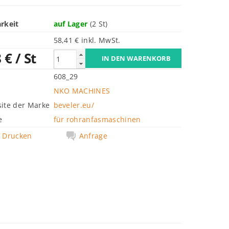
rkeit
auf Lager
(2 St)
58,41 € inkl. MwSt.
8 €
/ St
608_29
NKO MACHINES
ite der Marke
beveler.eu/
e
für rohranfasmaschinen
Drucken
Anfrage