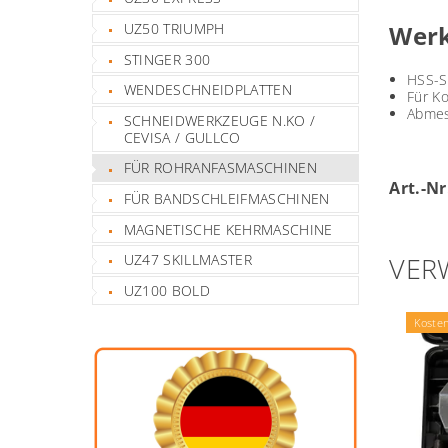
UZ50 TRIUMPH
Werk
STINGER 300
HSS-S
WENDESCHNEIDPLATTEN
Für Ko
Abme
SCHNEIDWERKZEUGE N.KO /
CEVISA / GULLCO
FÜR ROHRANFASMASCHINEN
Art.-Nr
FÜR BANDSCHLEIFMASCHINEN
MAGNETISCHE KEHRMASCHINE
UZ47 SKILLMASTER
VER
UZ100 BOLD
Koste