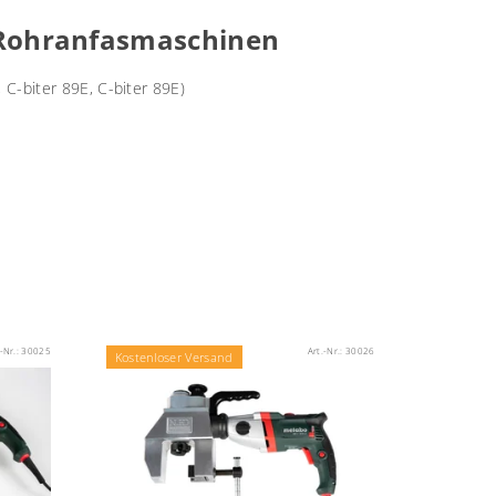
 Rohranfasmaschinen
, C-biter 89E, C-biter 89E)
.-Nr.:
30025
Art.-Nr.:
30026
Kostenloser Versand