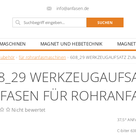
info@anfasen.de
FMASCHINEN
MAGNET UND HEBETECHNIK
MAGNET
CHULEN UND BILDUNGSZENTREN
Zubehör
für rohranfasmaschinen
608_29 WERKZEUGAUFSATZ ZUM
8_29 WERKZEUGAUFSA
FASEN FÜR ROHRANF
Nicht bewertet
37,5° AN
C-biter 63