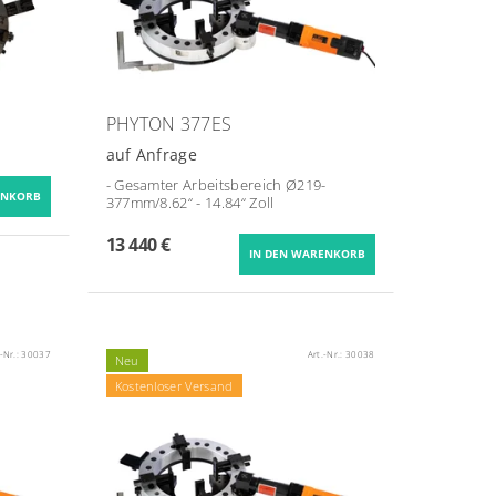
PHYTON 377ES
auf Anfrage
- Gesamter Arbeitsbereich Ø
219-
377mm/8.62“ - 14.84“ Zoll
13 440 €
.-Nr.:
30037
Art.-Nr.:
30038
Neu
Kostenloser Versand