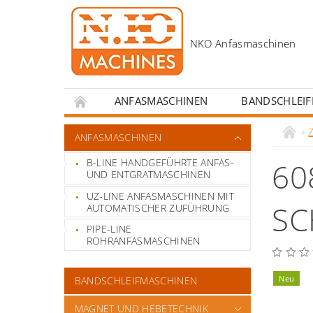
ANFASMASCHINEN
BANDSCHLEI
KONTAKT
ANREIZE FÜR SCHWEISSERS
ANFASMASCHINEN
B-LINE HANDGEFÜHRTE ANFAS-
60
UND ENTGRATMASCHINEN
UZ-LINE ANFASMASCHINEN MIT
SC
AUTOMATISCHER ZUFÜHRUNG
PIPE-LINE
ROHRANFASMASCHINEN
Neu
BANDSCHLEIFMASCHINEN
MAGNET UND HEBETECHNIK