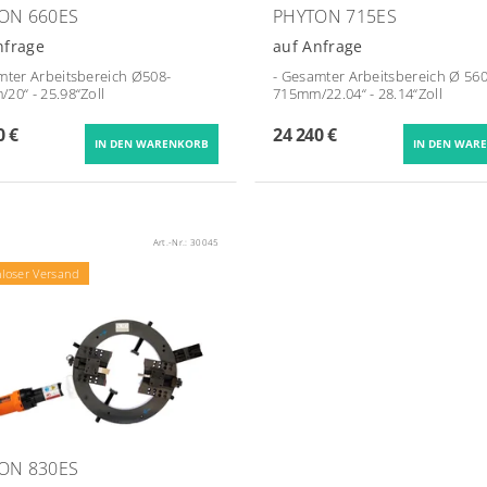
ON 660ES
PHYTON 715ES
nfrage
auf Anfrage
mter Arbeitsbereich Ø
508-
- Gesamter Arbeitsbereich Ø
560
20“ - 25.98“Zoll
715mm/22.04“ - 28.14“Zoll
0 €
24 240 €
Art.-Nr.:
30045
nloser Versand
ON 830ES