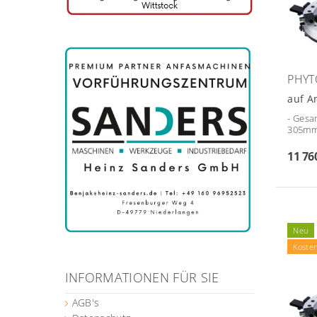
PHYT
auf A
- Gesa
305mm/
11 76
Neu
Koste
INFORMATIONEN FÜR SIE
AGB's