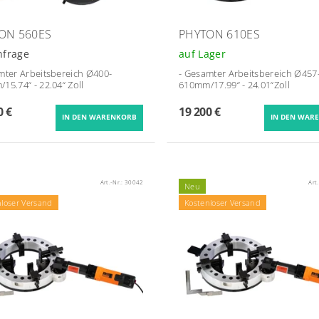
ON 560ES
PHYTON 610ES
nfrage
auf Lager
mter Arbeitsbereich Ø
400-
- Gesamter Arbeitsbereich Ø
457
15.74“ - 22.04“
Zoll
610mm/17.99“ - 24.01“Zoll
0 €
19 200 €
Art.-Nr.:
30042
Art
Neu
nloser Versand
Kostenloser Versand