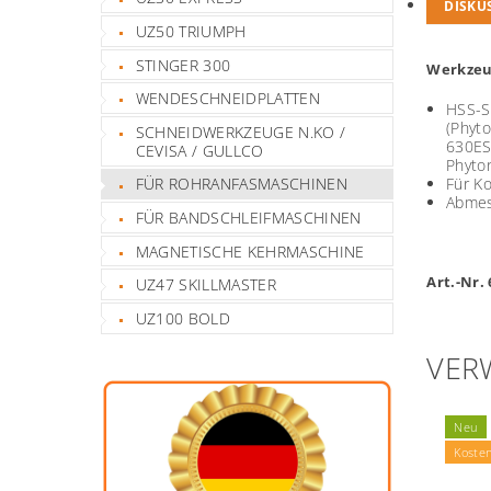
DISKU
UZ50 TRIUMPH
STINGER 300
Werkzeu
WENDESCHNEIDPLATTEN
HSS-S
(Phyt
SCHNEIDWERKZEUGE N.KO /
630ES
CEVISA / GULLCO
Phyto
Für Ko
FÜR ROHRANFASMASCHINEN
Abme
FÜR BANDSCHLEIFMASCHINEN
MAGNETISCHE KEHRMASCHINE
Art.-Nr.
UZ47 SKILLMASTER
UZ100 BOLD
VER
Neu
Koste