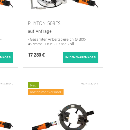
PHYTON 508ES
auf Anfrage
-
- Gesamter Arbeitsbereich Ø 300-
457mm/11.81“ - 17.99“ Zoll
17 280 €
.-Nr.:
30040
Art.-Nr.:
30041
Neu
Kostenloser Versand