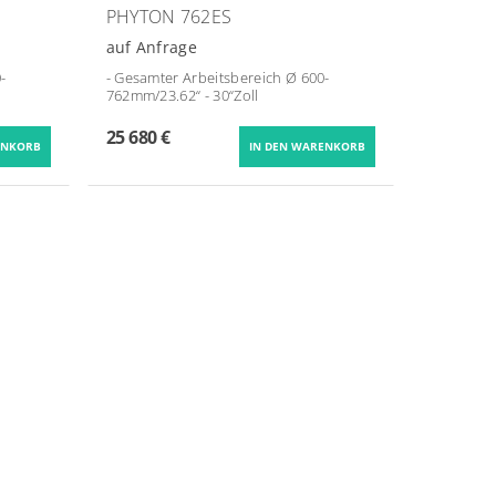
PHYTON 762ES
auf Anfrage
-
- Gesamter Arbeitsbereich Ø
600-
762mm/23.62“ - 30“Zoll
25 680 €