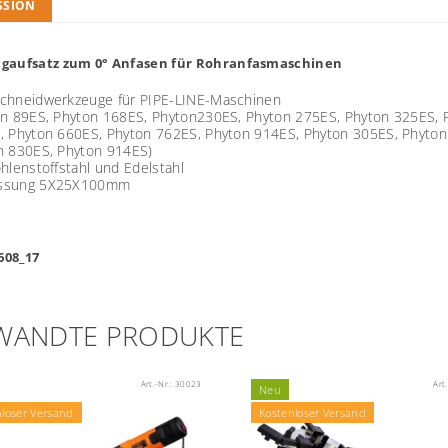
SSION
gaufsatz zum 0° Anfasen für Rohranfasmaschinen
chneidwerkzeuge für PIPE-LINE-Maschinen
on 89ES, Phyton 168ES, Phyton230ES, Phyton 275ES, Phyton 325ES, 
, Phyton 660ES, Phyton 762ES, Phyton 914ES, Phyton 305ES, Phyton
n 830ES, Phyton 914ES)
hlenstoffstahl und Edelstahl
ssung 5X25X100mm
 608_17
WANDTE PRODUKTE
Art.-Nr.:
30023
Art
Neu
nloser Versand
Kostenloser Versand