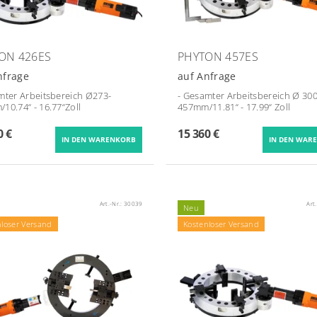
ON 426ES
PHYTON 457ES
nfrage
auf Anfrage
mter Arbeitsbereich Ø
273-
- Gesamter Arbeitsbereich Ø
300
10.74“ - 16.77“
Zoll
457mm/11.81“ - 17.99“ Zoll
0 €
15 360 €
Art.-Nr.:
30039
Art
Neu
nloser Versand
Kostenloser Versand