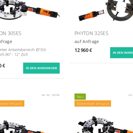
ON 305ES
PHYTON 325ES
nfrage
auf Anfrage
mter Arbeitsbereich Ø
150-
12 960 €
5.90“ - 12"
Zoll
0 €
Art.-Nr.:
30036
Art
Neu
nloser Versand
Kostenloser Versand