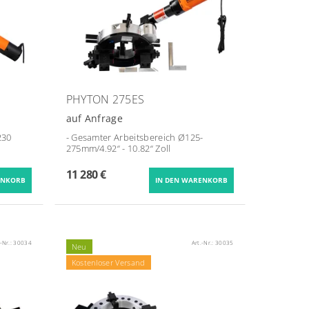
PHYTON 275ES
auf Anfrage
230
- Gesamter Arbeitsbereich Ø
125-
275mm/4.92“ - 10.82“
Zoll
11 280 €
.-Nr.:
30034
Art.-Nr.:
30035
Neu
Kostenloser Versand