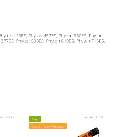
Phyton 426ES, Phyton 457ES, Phyton 560ES, Phyton
 377ES, Phyton 508ES, Phyton 610ES, Phyton 715ES,
.-Nr.:
30032
Art.-Nr.:
30033
Neu
Kostenloser Versand