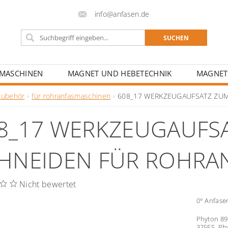
info@anfasen.de
FMASCHINEN
MAGNET UND HEBETECHNIK
MAGNET
CHULEN UND BILDUNGSZENTREN
Zubehör
für rohranfasmaschinen
608_17 WERKZEUGAUFSATZ ZU
8_17 WERKZEUGAUFSA
HNEIDEN FÜR ROHRA
Nicht bewertet
0° Anfase
Phyton 89
325ES, Ph