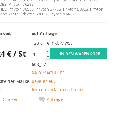
0ES, Phyton 762ES,
4ES,
Phyton 305ES, Phyton 377ES, Phyton 508ES, Phyton
yton 715ES, Phyton 830ES, Phyton 914ES
rkeit
auf Anfrage
128,81 € inkl. MwSt.
24 €
/ St
608_17
NKO MACHINES
ite der Marke
beveler.eu/
e
für rohranfasmaschinen
Drucken
Anfrage