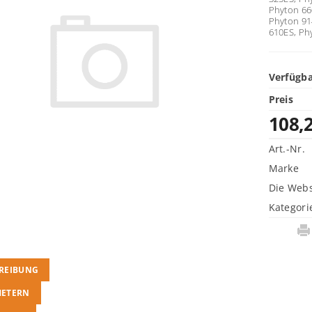
Phyton 66
Phyton
91
610ES, Ph
Verfügba
Preis
108,
Art.-Nr.
Marke
Die Webs
Kategori
REIBUNG
METERN