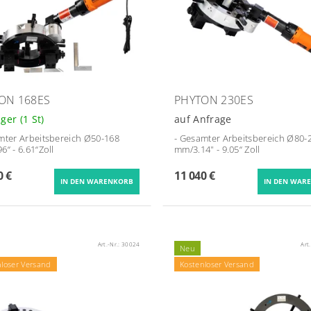
ON 168ES
PHYTON 230ES
ager
(1 St)
auf Anfrage
ter Arbeitsbereich Ø
50-168
- Gesamter Arbeitsbereich Ø
80-
6“ - 6.61“Zoll
mm/3.14" - 9.05“
Zoll
0 €
11 040 €
Art.-Nr.:
30024
Art
Neu
nloser Versand
Kostenloser Versand