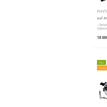
PHYT
auf A
- Gesa
560mm/
18 00
Neu
Koste