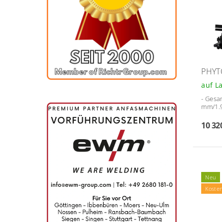
PHYT
auf L
-
Gesam
mm/1.9
10 32
Neu
Koste