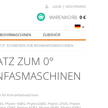
|
LOGIN
REGISTRIEREN
WARENKORB:
0 €
BOHRMASCHINEN
ZUBEHÖR
M 0° SCHNEIDEN FÜR ROHRANFASMASCHINEN
TZ ZUM 0°
NFASMASCHINEN
n für Rohranfasmaschinen
ES, Phyton 168ES, Phyton
230ES, Phyton 275ES, Phyton
yton 426ES, Phyton 457ES, Phyton 560ES, Phyton 630ES,