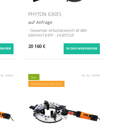
PHYTON 630ES
auf Anfrage
-
- Gesamter Arbeitsbereich Ø
480-
630
mm/18.89“ - 24.80“
Zoll
20 160 €
.-Nr.:
30043
Art.-Nr.:
30044
Neu
Kostenloser Versand