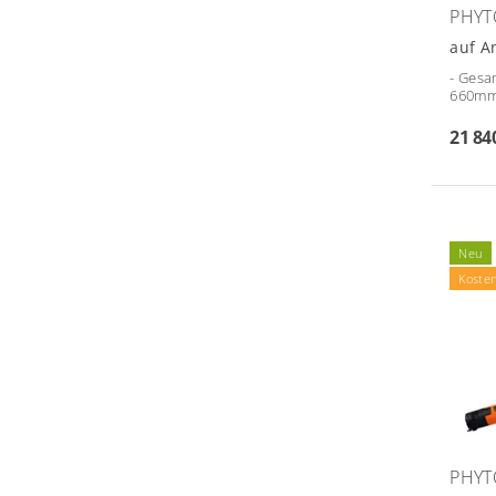
PHYT
auf A
- Gesa
660mm/
21 84
Neu
Koste
PHYT