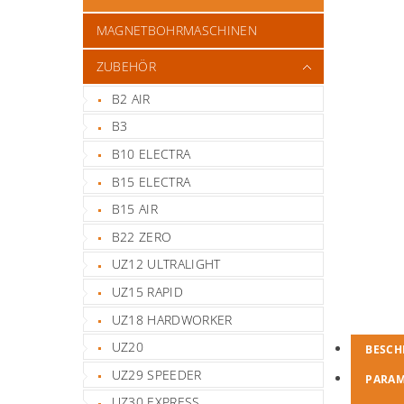
MAGNETBOHRMASCHINEN
ZUBEHÖR
B2 AIR
B3
B10 ELECTRA
B15 ELECTRA
B15 AIR
B22 ZERO
UZ12 ULTRALIGHT
UZ15 RAPID
UZ18 HARDWORKER
UZ20
BESCH
UZ29 SPEEDER
PARA
UZ30 EXPRESS