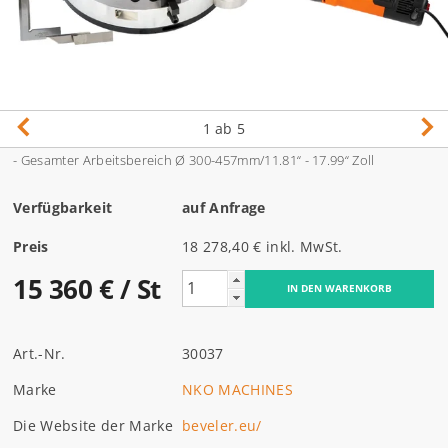
1
ab 5
- Gesamter Arbeitsbereich Ø
300-457mm/11.81“ - 17.99“ Zoll
Verfügbarkeit
auf Anfrage
Preis
18 278,40 € inkl. MwSt.
15 360 €
/ St
Art.-Nr.
30037
Marke
NKO MACHINES
Die Website der Marke
beveler.eu/