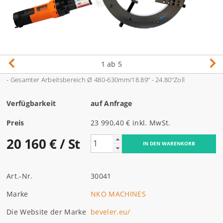
1
ab 5
- Gesamter Arbeitsbereich Ø
480-630
mm/18.89“ - 24.80“
Zoll
Verfügbarkeit
auf Anfrage
Preis
23 990,40 € inkl. MwSt.
20 160 €
/ St
Art.-Nr.
30041
Marke
NKO MACHINES
Die Website der Marke
beveler.eu/