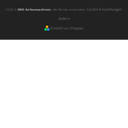
Cookie-Einstellungen
2026 ©
NKO Anfasmaschinen
, alle Rechte vorbehalten.
ändern
Erstellt von Shoptet