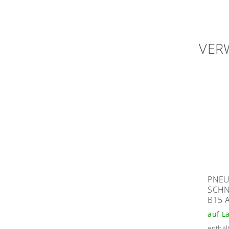
VER
PNEU
SCHN
B15 
auf L
enthält