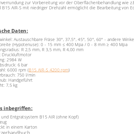
nverrundung zur Vorbereitung vor der Oberflächenbehandlung wie z.
 B15 AIR-S mit niedriger Drehzahl ermöglicht die Bearbeitung von Ed
sche Daten:
inkel: Austauschbare Fräse 30°, 37,5°, 45°, 50°, 60° - andere Winke
breite (Hypotenuse): 0 - 15 mm ≤ 400 Mpa / 0 - 8 mm ≥ 400 Mpa
ngsradius: R 2,5 mm, R 3,5 mm, R 4,00 mm
: Druckluftmotor
ung: 2984 W
bsdruck: 6 bar
ahl
:
6000 rpm (
B15 AIR-S 4200 rpm
)
rbrauch: 750 l/min
hub
:
Handgeführt
ht
: 7,5
kg
s inbegriffen:
- und Entgratsystem B15 AIR (ohne Kopf)
eug
ckt in einem Karton
tzerhandbuch