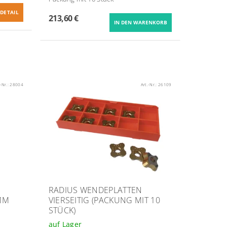
DETAIL
213,60 €
.-Nr.:
28004
Art.-Nr.:
26109
RADIUS WENDEPLATTEN
MM
VIERSEITIG (PACKUNG MIT 10
STÜCK)
auf Lager