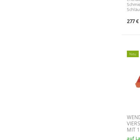
Schmie
Schläu
277 €
Neu
WEND
VIER
MIT 
auf L