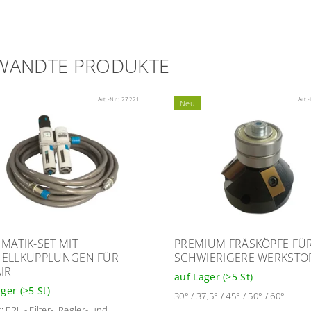
WANDTE PRODUKTE
Art.-Nr.:
27221
Art.-
Neu
MATIK-SET MIT
PREMIUM FRÄSKÖPFE FÜ
ELLKUPPLUNGEN FÜR
SCHWIERIGERE WERKSTO
AIR
auf Lager
(>5 St)
ager
(>5 St)
30° / 37,5° / 45° / 50° / 60°
: FRL - Filter-, Regler- und