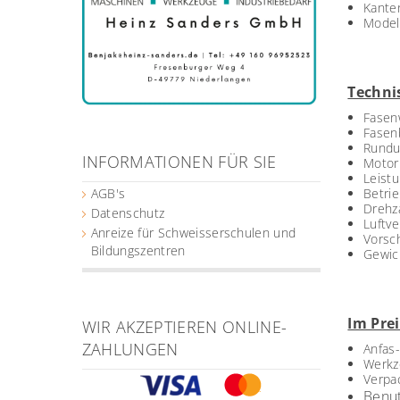
Kante
Modell
Techni
Fasenw
Fasen
Rundu
INFORMATIONEN FÜR SIE
Motor
Leist
AGB's
Betrie
Drehz
Datenschutz
Luftve
Anreize für Schweisserschulen und
Vorsc
Bildungszentren
Gewic
Im Prei
WIR AKZEPTIEREN ONLINE-
ZAHLUNGEN
Anfas
Werkz
Verpa
Benu