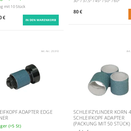
30° / 37,5° / 45° / 50° / 60°
g mit 10 Stück
80 €
0 €
Art.-Nr.:
25310
Art
EIFKOPF ADAPTER EDGE
SCHLEIFZYLINDER KORN 
NER
SCHLEIFKOPF ADAPTER
(PACKUNG MIT 50 STÜCK)
ager
(>5 St)