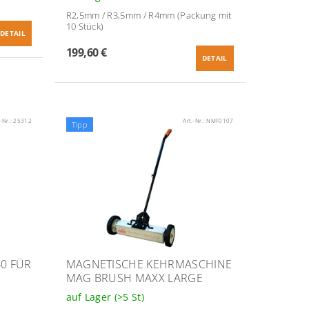
R2,5mm / R3,5mm / R4mm (Packung mit
10 Stück)
DETAIL
199,60 €
DETAIL
.-Nr.:
25312
Art.-Nr.:
NMF0107
Tipp
40 FÜR
MAGNETISCHE KEHRMASCHINE
MAG BRUSH MAXX LARGE
auf Lager
(>5 St)