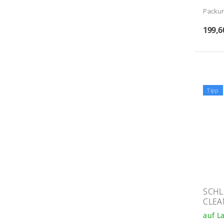
Packun
199,6
Tipp
SCHL
CLEA
auf L