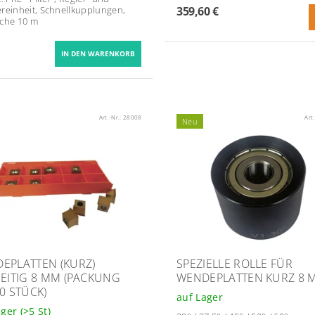
reinheit, Schnellkupplungen,
359,60 €
che 10 m
Art.-Nr.:
28008
Art
Neu
EPLATTEN (KURZ)
SPEZIELLE ROLLE FÜR
SEITIG 8 MM (PACKUNG
WENDEPLATTEN KURZ 8 
10 STÜCK)
auf Lager
ager
(>5 St)