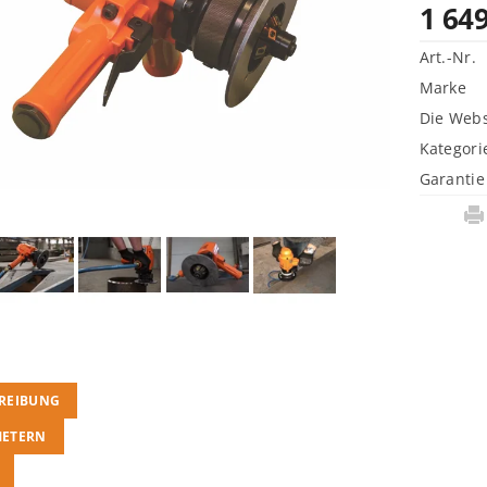
1 64
Art.-Nr.
Marke
Die Webs
Kategori
Garantie
REIBUNG
METERN