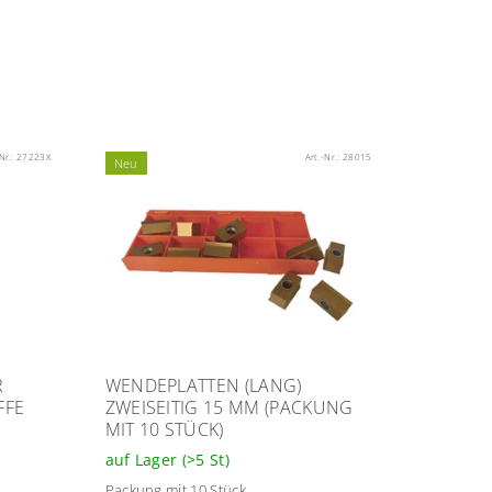
Nr.:
27223X
Art.-Nr.:
28015
Neu
R
WENDEPLATTEN (LANG)
FFE
ZWEISEITIG 15 MM (PACKUNG
MIT 10 STÜCK)
auf Lager
(>5 St)
Packung mit 10 Stück