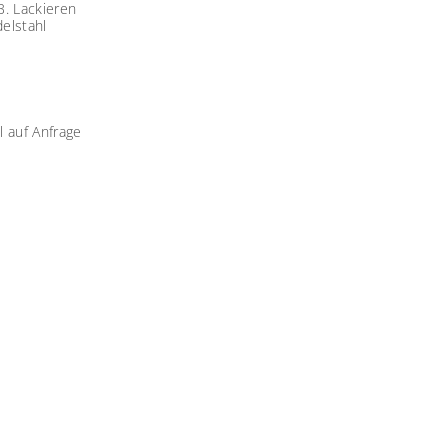
B. Lackieren
elstahl
l auf Anfrage