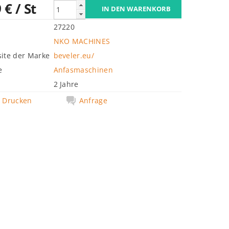
9 €
/ St
27220
NKO MACHINES
ite der Marke
beveler.eu/
e
Anfasmaschinen
2 Jahre
Drucken
Anfrage