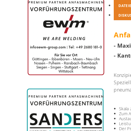
DATEI
DISKU
Anfa
- Max
-
Kant
Konzipi
Speziel
pneumat
Skala 
Zum A
Austa
Leist
Der P