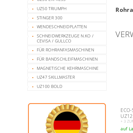
UZ50 TRIUMPH
Rohra
STINGER 300
WENDESCHNEIDPLATTEN
VER
SCHNEIDWERKZEUGE N.KO /
CEVISA / GULLCO
FÜR ROHRANFASMASCHINEN
FÜR BANDSCHLEIFMASCHINEN
MAGNETISCHE KEHRMASCHINE
UZ47 SKILLMASTER
UZ100 BOLD
ECO-
UZ12
+ 3 ZU
auf L