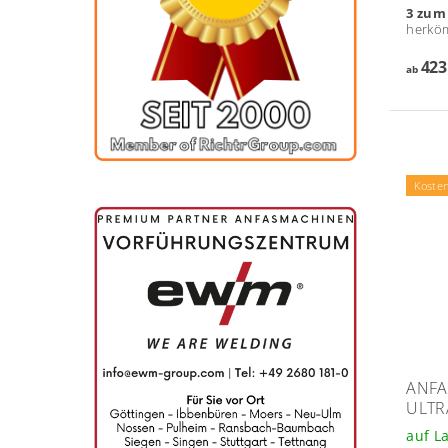
3 zum 
herköm
423
ab
Koste
ANFA
ULTRA
auf L