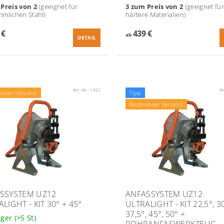
Preis von 2
(geeignet für
3 zum Preis von 2
(
geeignet für
mlichen Stahl)
härtere Materialien)
 €
439 €
ab
DETAIL
Art.-Nr.:
1922
Ar
nloser Versand
Tipp
Kostenloser Versand
SSYSTEM UZ12
ANFASSYSTEM UZ12
LIGHT - KIT 30° + 45°
ULTRALIGHT - KIT 22,5°, 30
37,5°, 45°, 50° +
ager
(>5 St)
ROHRANFASWERKZEUG