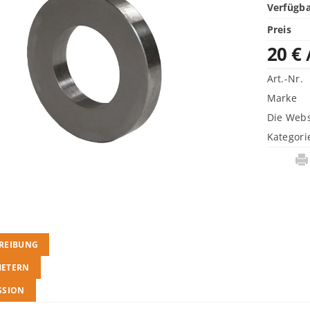
Verfügba
Preis
20 €
Art.-Nr.
Marke
Die Webs
Kategori
REIBUNG
METERN
SSION