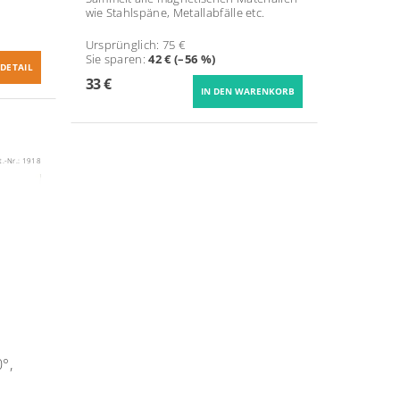
wie Stahlspäne, Metallabfälle etc.
Ursprünglich:
75 €
Sie sparen
:
42 € (–56 %)
DETAIL
33 €
t.-Nr.:
1918
°,