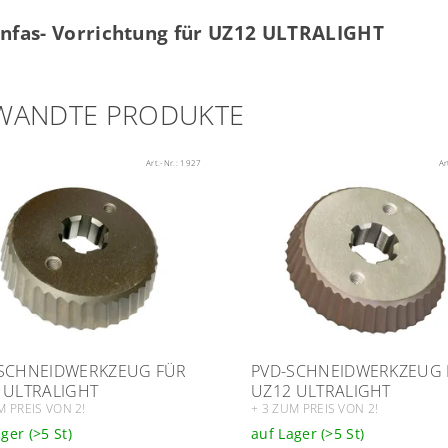
nfas- Vorrichtung für UZ12 ULTRALIGHT
WANDTE PRODUKTE
Art.-Nr.:
1927
Ar
SCHNEIDWERKZEUG FÜR
PVD-SCHNEIDWERKZEUG 
 ULTRALIGHT
UZ12 ULTRALIGHT
M PREIS VON 2!
+ 3 ZUM PREIS VON 2!
ager
(>5 St)
auf Lager
(>5 St)