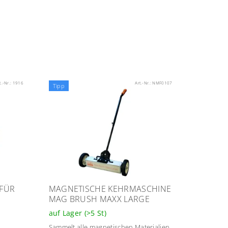
t.-Nr.:
1916
Art.-Nr.:
NMF0107
Tipp
FÜR
MAGNETISCHE KEHRMASCHINE
MAG BRUSH MAXX LARGE
auf Lager
(>5 St)
Sammelt alle magnetischen Materialien