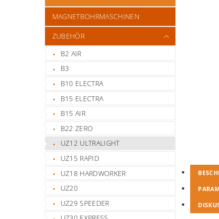
MAGNETBOHRMASCHINEN
ZUBEHÖR
B2 AIR
B3
B10 ELECTRA
B15 ELECTRA
B15 AIR
B22 ZERO
UZ12 ULTRALIGHT
UZ15 RAPID
UZ18 HARDWORKER
BESCH
UZ20
PARA
UZ29 SPEEDER
DISKU
UZ30 EXPRESS