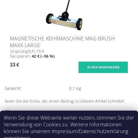
MAGNETISCHE KEHRMASCHINE MAG BRUSH
MAXX LARGE
Ursprünglich:
75 €
Sie sparen
:
42 € (–56 %)
33 €
Gewicht
0.1 kg
Seien Sie der Erste, der einen Beitrag zu diesem Artikel schreibt!
Kommentar hinzufügen
Wenn Sie diese Webseite weiter nutzen, stimmen Sie der
Verwendung von Cookies zu. Weitere Informationen
können Sie unserem Impressum/Datenschutzerklärung