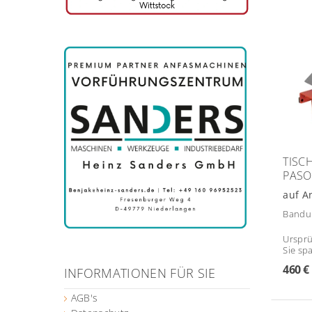
TISC
PASO
auf A
Bandum
Ursprü
Sie sp
460 €
INFORMATIONEN FÜR SIE
AGB's