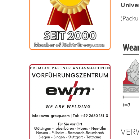
Unive
(Packu
VER