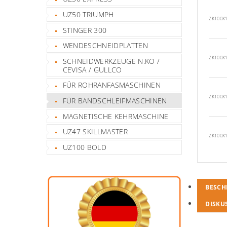
UZ50 TRIUMPH
ZK100X
STINGER 300
WENDESCHNEIDPLATTEN
ZK100X
SCHNEIDWERKZEUGE N.KO /
CEVISA / GULLCO
FÜR ROHRANFASMASCHINEN
ZK100X
FÜR BANDSCHLEIFMASCHINEN
MAGNETISCHE KEHRMASCHINE
UZ47 SKILLMASTER
ZK100X
UZ100 BOLD
BESCH
DISKU