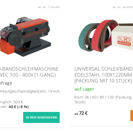
Art.-Nr.:
1100.400
Art.-Nr.:
XK100X
H-BANDSCHLEIFMASCHINE
UNIVERSAL SCHLEIFBÄN
VEC 100 - 400V (1-GANG)
EDELSTAHL 100X1220MM
(PACKUNG MIT 10 STÜCK)
nfrage
auf Lager
laufgeschwindigkeit(en): 19 m/s
Korn 36 / 60 / 80 / 120 (Packung 
nglich:
500 €
Stück)
aren
:
40 € (–8 %)
72 €
ab