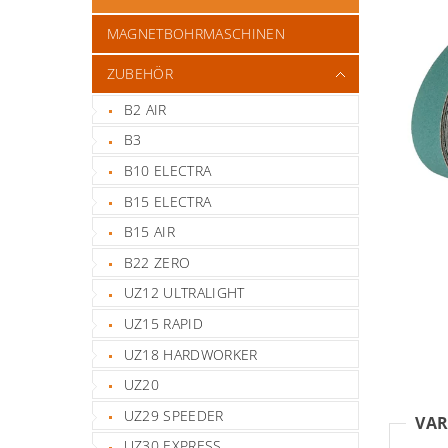
MAGNETBOHRMASCHINEN
ZUBEHÖR
B2 AIR
B3
B10 ELECTRA
B15 ELECTRA
B15 AIR
B22 ZERO
UZ12 ULTRALIGHT
UZ15 RAPID
UZ18 HARDWORKER
UZ20
UZ29 SPEEDER
VAR
UZ30 EXPRESS