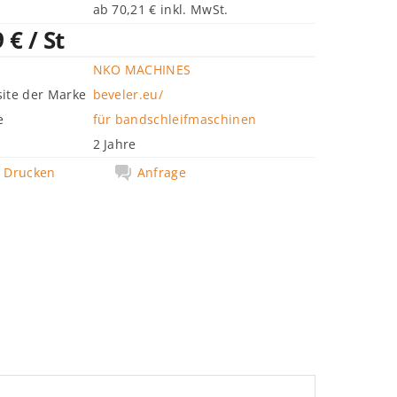
ab 70,21 € inkl. MwSt.
9 €
/ St
NKO MACHINES
ite der Marke
beveler.eu/
e
für bandschleifmaschinen
2 Jahre
Drucken
Anfrage