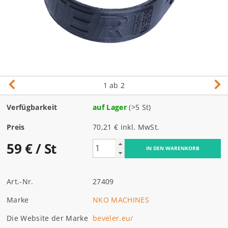
1
ab 2
Verfügbarkeit
auf Lager
(>5 St)
Preis
70,21 € inkl. MwSt.
59 €
/ St
Art.-Nr.
27409
Marke
NKO MACHINES
Die Website der Marke
beveler.eu/