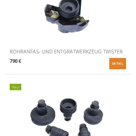
ROHRANFAS- UND ENTGRATWERKZEUG TWISTER
790 €
DETAIL
Neu