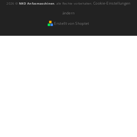
Cookie-Einstellungen
2026 ©
NKO Anfasmaschinen
, alle Rechte vorbehalten.
ändern
Erstellt von Shoptet