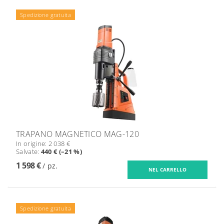
Spedizione gratuita
TRAPANO MAGNETICO MAG-120
In origine:
2 038 €
Salvate
:
440 € (–21 %)
1 598 €
/ pz.
Spedizione gratuita