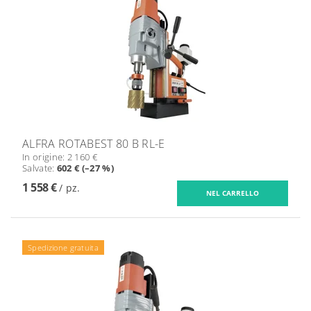
ALFRA ROTABEST 80 B RL-E
In origine:
2 160 €
Salvate
:
602 € (–27 %)
1 558 €
/ pz.
Spedizione gratuita