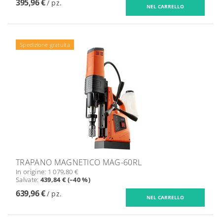
395,96 €
/ pz.
Spedizione gratuita
TRAPANO MAGNETICO MAG-60RL
In origine:
1 079,80 €
Salvate
:
439,84 € (–40 %)
639,96 €
/ pz.