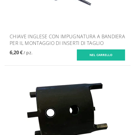
CHIAVE INGLESE CON IMPUGNATURA A BANDIERA
PER IL MONTAGGIO DI INSERTI DI TAGLIO
6,20 €
/ pz.