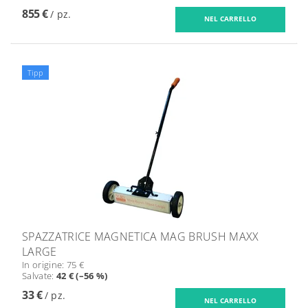
855 €
/ pz.
Tipp
SPAZZATRICE MAGNETICA MAG BRUSH MAXX
LARGE
In origine:
75 €
Salvate
:
42 € (–56 %)
33 €
/ pz.