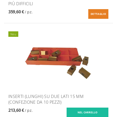
PIÙ DIFFICILI
359,60 €
/ pz.
DETTAGLIO
Neu
INSERTI (LUNGHI) SU DUE LATI 15 MM
(CONFEZIONE DA 10 PEZZI)
213,60 €
/ pz.