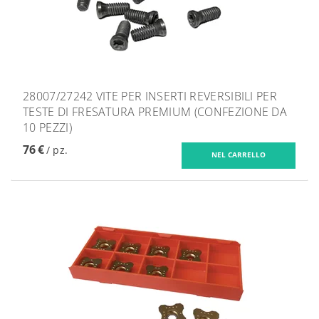
28007/27242 VITE PER INSERTI REVERSIBILI PER
TESTE DI FRESATURA PREMIUM (CONFEZIONE DA
10 PEZZI)
76 €
/ pz.