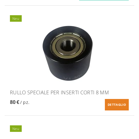
Neu
RULLO SPECIALE PER INSERTI CORTI 8 MM
80 €
/ pz.
DETTAGLIO
Neu