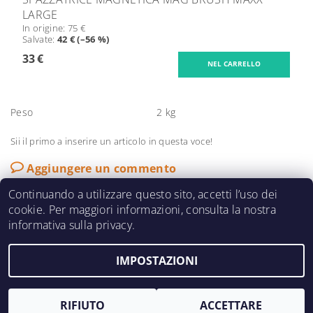
LARGE
In origine:
75 €
Salvate
:
42 € (–56 %)
33 €
Peso
2 kg
Sii il primo a inserire un articolo in questa voce!
Aggiungere un commento
Continuando a utilizzare questo sito, accetti l’uso dei
cookie. Per maggiori informazioni, consulta la nostra
informativa sulla privacy.
Modifica delle
2026 &copia;
NKO Anfasmaschinen
, tutti i diritti riservati.
IMPOSTAZIONI
impostazioni dei cookie
Creato da Shoptet
RIFIUTO
ACCETTARE