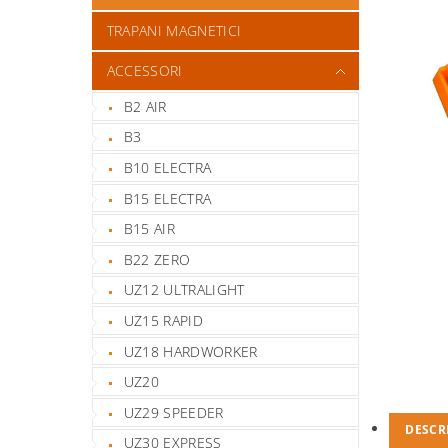
TRAPANI MAGNETICI
ACCESSORI
B2 AIR
B3
B10 ELECTRA
B15 ELECTRA
B15 AIR
B22 ZERO
UZ12 ULTRALIGHT
UZ15 RAPID
UZ18 HARDWORKER
UZ20
UZ29 SPEEDER
DESCR
UZ30 EXPRESS