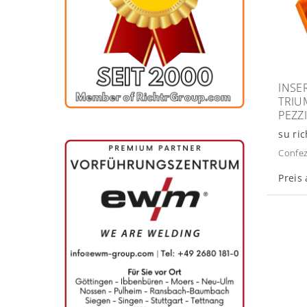
INSE
TRIU
PEZZI
su ric
Confez
Preis