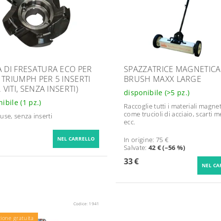
A DI FRESATURA ECO PER
SPAZZATRICE MAGNETIC
 TRIUMPH PER 5 INSERTI
BRUSH MAXX LARGE
. VITI, SENZA INSERTI)
disponibile
(>5 pz.)
nibile
(1 pz.)
Raccoglie tutti i materiali magnet
come trucioli di acciaio, scarti me
cluse, senza inserti
ecc.
In origine:
75 €
Salvate
:
42 € (–56 %)
33 €
Codice:
1941
ione gratuita