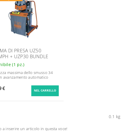
EMA DI PRESA UZ50
MPH + UZP30 BUNDLE
nibile
(1 pz.)
zza massima dello smusso 34
n avanzamento automatico
9 €
0.1 kg
mo a inserire un articolo in questa voce!