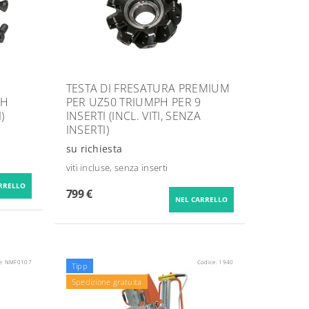
TESTA DI FRESATURA PREMIUM
PH
PER UZ50 TRIUMPH PER 9
)
INSERTI (INCL. VITI, SENZA
INSERTI)
su richiesta
viti incluse, senza inserti
799 €
e:
NMF0107
Codice:
1940
Tipp
Spedizione gratuita