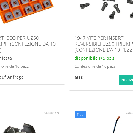
RTI ECO PER UZ50
1947 VITE PER INSERTI
MPH (CONFEZIONE DA 10
REVERSIBILI UZ50 TRIUM
)
(CONFEZIONE DA 10 PEZZI
hiesta
disponibile
(>5 pz.)
ione da 10 pezzi
Confezione da 10 pezzi
 auf Anfrage
60 €
Codice:
1946
Codic
Tipp