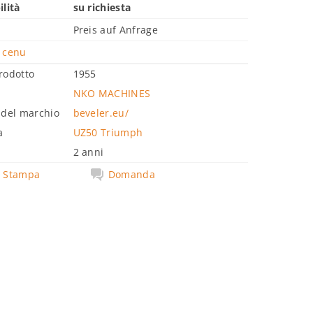
ilità
su richiesta
Preis auf Anfrage
 cenu
rodotto
1955
NKO MACHINES
 del marchio
beveler.eu/
a
UZ50 Triumph
a
2 anni
Stampa
Domanda