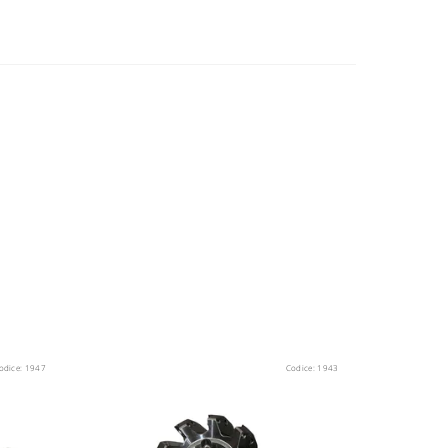
odice:
1947
Codice:
1943