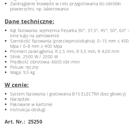
Zaokrąglanie krawędzi w celu przygotowania do obróbki
powierzchni, np. lakierowania
Dane techniczne:
Kąt fazowania: wymienna frezarka 30°, 37,5°, 45°, 50°, 60° –
inne kąty na zamówienie
Szerokość fazowania (przeciwprostokątna): 0–15 mm ≤ 400
Mpa / 0–8 mm ≥ 400 Mpa
Promień zaokrąglenia: R 2,5 mm, R 3,5 mm, R 4,00 mm
Silnik: 2500 W / 2000 W
Prędkość obrotowa: 6600 obr./min
Posuw: ręczny
Waga: 9,5 kg
W cenie:
System fazowania i gratowania B15 ELECTRA (bez głowicy)
Narzędzie
Pakowane w kartonie
Instrukcja obsługi
Art. Nr.: 25250