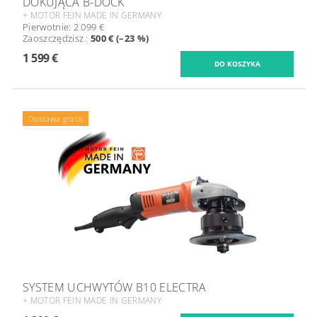
DOKUJĄCA B-DOCK
+ MOTOR FEIN MADE IN GERMANY
Pierwotnie:
2 099 €
Zaoszczędzisz
:
500 € (–23 %)
1 599 €
Dostawa gratis
SYSTEM UCHWYTÓW B10 ELECTRA
+ MOTOR FEIN MADE IN GERMANY