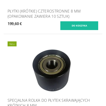
PŁYTKI (KRÓTKIE) CZTEROSTRONNE 8 MM
(OPAKOWANIE ZAWIERA 10 SZTUK)
199,60 €
Neu
SPECJALNA ROLKA DO PŁYTEK SKRAWAJĄCYCH
KRÓTKICH 8 MM