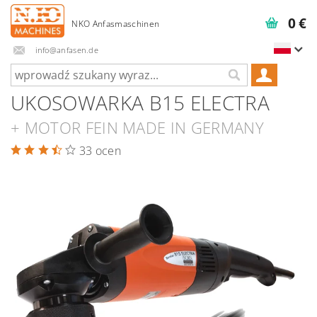
0 €
info@anfasen.de
UKOSOWARKA B15 ELECTRA
+ MOTOR FEIN MADE IN GERMANY
33 ocen