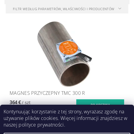
FILTR WEDŁUG PARAMETRÓW, WŁAŚCIWOŚCI I PRODUCENTÓW
MAGNES PRZYCZEPNY TMC 300 R
364 €
/ szt
Kontynuując korzystanie z tej strony, wyrażasz zgodę na
używanie plików cookies. Więcej informacji znajdziesz w
naszej polityce prywatności.