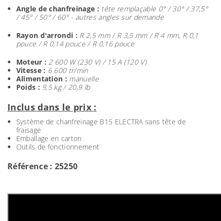
Angle de chanfreinage :
tête remplaçable 0° / 30° / 37,5°
/ 45° / 50° / 60° - autres angles sur demande
Rayon d'arrondi :
R 2,5 mm / R 3,5 mm / R 4 mm, R 0,1
pouce / R 0,14 pouce / R 0,16 pouce
Moteur :
2 600 W (230 V) / 15 A (120 V)
Vitesse :
6 600 tr/min
Alimentation :
manuelle
Poids :
9,5 kg / 20,9 lb
Inclus dans le prix :
Système de chanfreinage B15 ELECTRA sans tête de
fraisage
Emballage en carton
Outils de fonctionnement
Référence : 25250