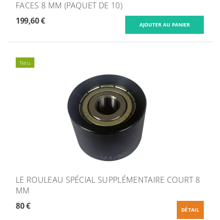
FACES 8 MM (PAQUET DE 10)
199,60 €
Neu
LE ROULEAU SPÉCIAL SUPPLÉMENTAIRE COURT 8
MM
80 €
DÉTAIL