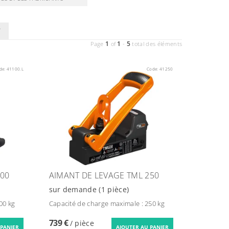
T
1
1
5
Page
of
-
total des éléments
de:
41100.L
Code:
41250
100
AIMANT DE LEVAGE TML 250
sur demande
(1 pièce)
00 kg
Capacité de charge maximale : 250 kg
739 €
/ pièce