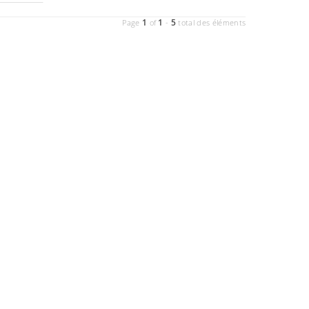
1
1
5
Page
of
-
total des éléments