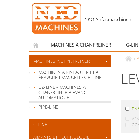
MACHINES À CHANFREINER
G-LIN
CONTACT
MESURES INCITATIVES POUR 
MACHINES À CHANFREINER
MACHINES À BISEAUTER ET À
LE
ÉBAVURER MANUELLES B-LINE
UZ-LINE - MACHINES À
CHANFREINER À AVANCE
AUTOMATIQUE
PIPE-LINE
EN 
VE
G-LINE
CON
AIMANTS ET TECHNOLOGIE