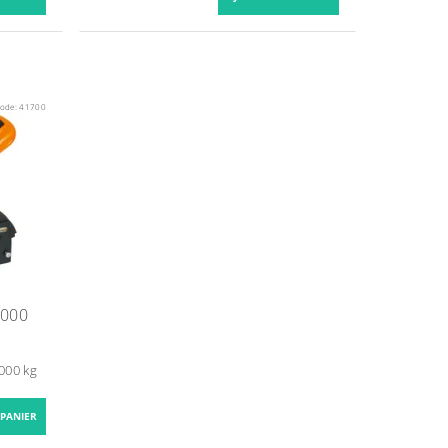
ode:
41700
1000
000 kg