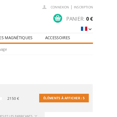
|
CONNEXION
INSCRIPTION
PANIER:
0 €
ES MAGNÉTIQUES
ACCESSOIRES
vage
2150
€
ÉLÉMENTS À AFFICHER :
5
UES ET LES FABRICANTS