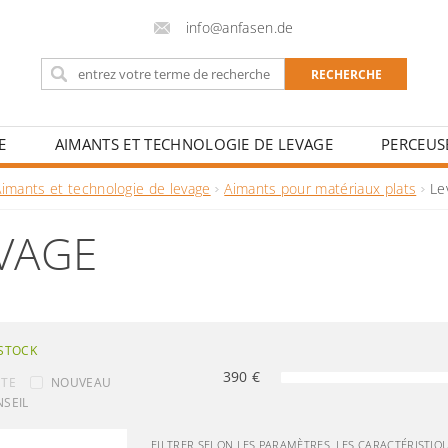
info@anfasen.de
E
AIMANTS ET TECHNOLOGIE DE LEVAGE
PERCEUS
LES ÉCOLES DE SOUDAGE ET LES CENTRES DE FORMATION
Aimants et technologie de levage
Aimants pour matériaux plats
Le
VAGE
STOCK
390
€
NTE
NOUVEAU
SEIL
FILTRER SELON LES PARAMÈTRES, LES CARACTÉRISTIQ