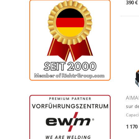
390 €
AIMA
sur 
Capaci
1 170