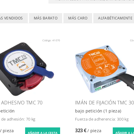
ÁS VENDIDOS
MÁS BARATO
MÁS CARO
ALFABÉTICAMENTE
Código:
41070
Có
 ADHESIVO TMC 70
IMÁN DE FIJACIÓN TMC 3
petición
bajo petición
(1 pieza)
 de adhesión: 70 kg
Fuerza de adherencia: 300 kg
323 €
/ pieza
/ pieza