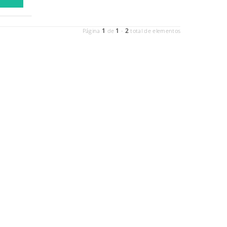
1
1
2
Página
de
-
total de elementos