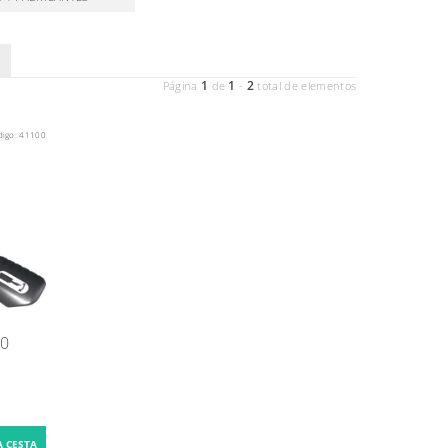
1
1
2
Página
de
-
total de elementos
digo:
41100
00