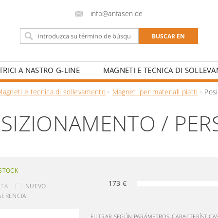
info@anfasen.de
TRICI A NASTRO G-LINE
MAGNETI E TECNICA DI SOLLEV
IOS
CONTACTO
INCENTIVOS PARA ESCUELAS DE 
Magneti e tecnica di sollevamento
Magneti per materiali piatti
Posi
SIZIONAMENTO / PER
STOCK
173
€
NTA
NUEVO
GERENCIA
FILTRAR SEGÚN PARÁMETROS, CARACTERÍSTICA