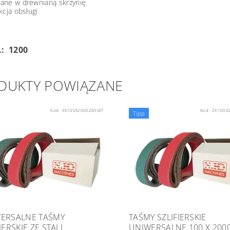
ane w drewnianą skrzynię
kcja obsługi
.: 1200
DUKTY POWIĄZANE
Kod :
XK100X2000Z80SET
Kod :
ZK100X
Tipp
ERSALNE TAŚMY
TAŚMY SZLIFIERSKIE
IERSKIE ZE STALI
UNIWERSALNE 100 X 200