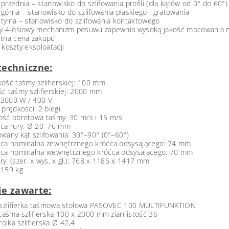
przednia – stanowisko do szlifowania profili (dla kątów od 0° do 60°)
górna – stanowisko do szlifowania płaskiego i gratowania
tylna – stanowisko do szlifowania kontaktowego
ny 4-osiowy mechanizm posuwu zapewnia wysoką jakość mocowania m
stna cena zakupu
 koszty eksploatacji
techniczne:
ość taśmy szlifierskiej: 100 mm
ć taśmy szlifierskiej: 2000 mm
: 3000 W / 400 V
 prędkości: 2 biegi
ość obrotowa taśmy: 30 m/s i 15 m/s
ica rury: Ø 20–76 mm
wany kąt szlifowania: 30°–90° (0°–60°)
ica nominalna zewnętrznego króćca odsysającego: 74 mm
ica nominalna wewnętrznego króćca odsysającego: 70 mm
y: (szer. x wys. x gł.): 768 x 1185 x 1417 mm
 159 kg
ie zawarte:
. szlifierka taśmowa stołowa PASOVEC 100 MULTIFUNKTION
 taśma szlifierska 100 x 2000 mm ziarnistość 36
 rolka szlifierska Ø 42,4