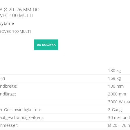
A Ø 20–76 MM DO
VEC 100 MULTI
pytanie
ASOVEC 100 MULTI
180 kg
(?)
159 kg
andbreite:
100 mm
andlänge:
2000 mm
3000 W / 4
er Geschwindigkeiten:
2-Gang
ufgeschwindigkeit(en):
30 m/s und
chmesser:
Ø 20 - 76