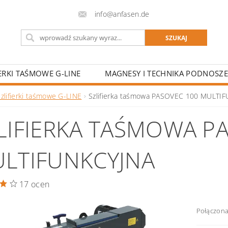
info@anfasen.de
IERKI TAŚMOWE G-LINE
MAGNESY I TECHNIKA PODNOSZE
LA SZKÓŁ SPAWALNICZYCH I OŚRODKÓW SZKOLENIOWYCH
Szlifierki taśmowe G-LINE
Szlifierka taśmowa PASOVEC 100 MULTI
LIFIERKA TAŚMOWA P
LTIFUNKCYJNA
17 ocen
Połączona 