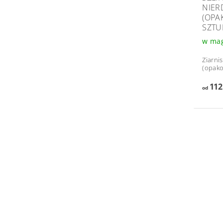
NIER
(OPA
SZTU
w ma
Ziarnis
(opako
112
od