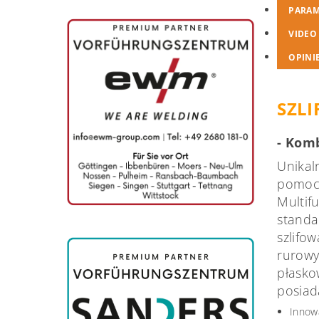
PARAM
VIDEO
OPINI
SZL
- Komb
Unikal
pomocn
Multif
standa
szlifo
rurowy
płasko
posiad
Innow