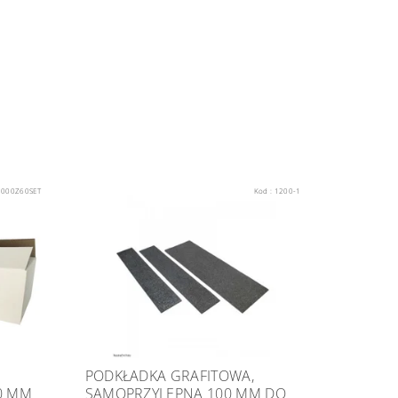
2000Z60SET
Kod :
1200-1
PODKŁADKA GRAFITOWA,
0 MM
SAMOPRZYLEPNA 100 MM DO