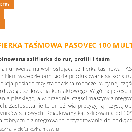
ETRY
E
IFIERKA TAŚMOWA
PASOVEC 100 MUL
inowana szlifierka do rur, profili i taśm
na i uniwersalna wolnostojąca szlifierka taśmowa PA
ikiem wszędzie tam, gdzie produkowane są konstrukcj
unkcja posiada trzy stanowiska robocze. W tylnej czę
rdowego szlifowania kontaktowego. W górnej części 
wania płaskiego, a w przedniej części maszyny zinteg
ch. Zastosowanie to umożliwia precyzyjną i czystą ob
wników stalowych. Regulowany kąt szlifowania od 30
a fabrycznie zintegrowane przygotowanie do podłącz
acyjna, wielofunkcyjna maszyna