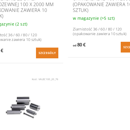
DZEWNEJ 100 X 2000 MM
(OPAKOWANIE ZAWIERA 1
KOWANIE ZAWIERA 10
SZTUK)
K)
w magazynie
(>5 szt)
gazynie
(2 szt)
Ziarnistość 36 / 60 / 80 / 120
(opakowanie zawiera 10 sztuk)
tość 36 / 60 / 80 / 120
wanie zawiera 10 sztuk)
80 €
od
SZC
 €
SZCZEGÓŁY
Kod :
VALEC100_20_76