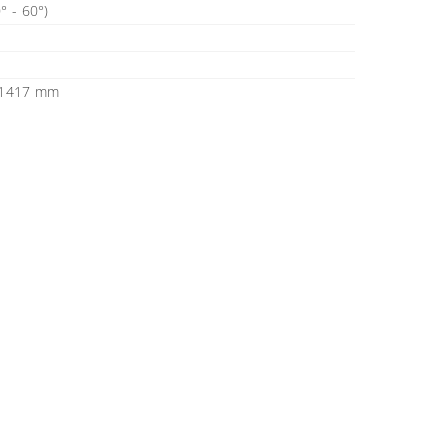
° - 60°)
x1417 mm