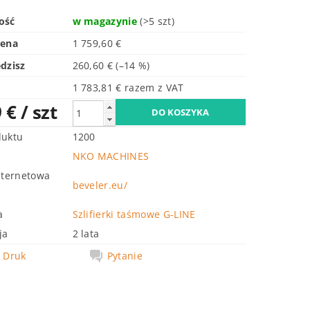
ość
w magazynie
(>5 szt)
cena
1 759,60 €
dzisz
260,60 €
(–14 %)
1 783,81 € razem z VAT
9 €
/ szt
duktu
1200
NKO MACHINES
nternetowa
beveler.eu/
a
Szlifierki taśmowe G-LINE
ja
2 lata
Druk
Pytanie