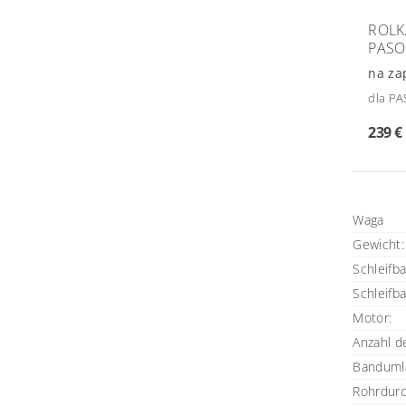
ROLK
PASO
na za
dla P
239 €
Waga
Gewicht: 
Schleifb
Schleifb
Motor:
Anzahl d
Bandumla
Rohrdur