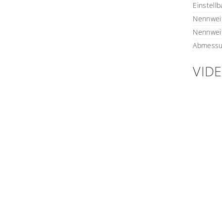
Einstellb
Nennweit
Nennweit
Abmessun
VID