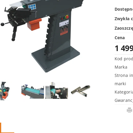
Dostępn
Zwykła 
Zaoszczę
Cena
1 49
Kod pro
Marka
Strona i
marki
Kategori
Gwaranc