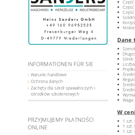
Część 
Część 
Część 
Solid
Korzy
Niskie
Dane 
Szerok
Długoś
Silnik
INFORMATIONEN FÜR SIE
Liczba
Prędk
Średn
Warunki handlowe
Regulo
Ochrona danych
Średn
Zachęty dla szkół spawalniczych i
Średn
ośrodków szkoleniowych
Wymiar
Waga:
W cen
PRZYJMUJEMY PŁATNOŚCI
1 szt
1 szt.
ONLINE
1 szt.