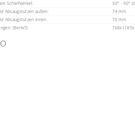
are Schleifwinkel:
30° - 90° (0
e Absaugstutzen außen:
74 mm
e Absaugstutzen innen:
70 mm
gen: (BxHxT): ​​
768x1185
EO