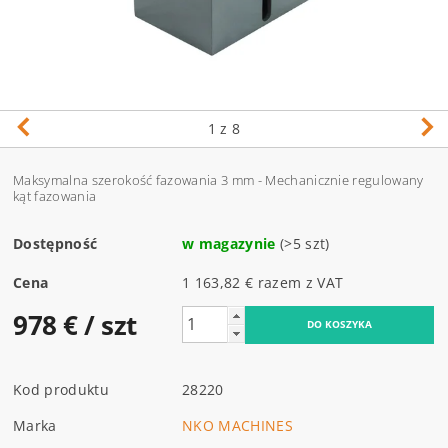
1
z 8
Maksymalna szerokość fazowania 3 mm - Mechanicznie regulowany
kąt fazowania
Dostępność
w magazynie
(>5 szt)
Cena
1 163,82 € razem z VAT
978 €
/ szt
Kod produktu
28220
Marka
NKO MACHINES