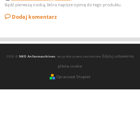
Bądź pierwszą osobą, która napisze opinię do tego produktu.
Dodaj komentarz
Edytuj ustawienia
2026 ©
NKO Anfasmaschinen
, wszystkie prawa zastrzeżone
plików cookie
Opracował Shoptet