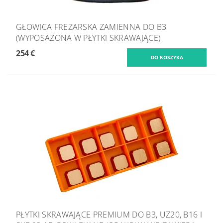
GŁOWICA FREZARSKA ZAMIENNA DO B3
(WYPOSAŻONA W PŁYTKI SKRAWAJĄCE)
254 €
PŁYTKI SKRAWAJĄCE PREMIUM DO B3, UZ20, B16 I