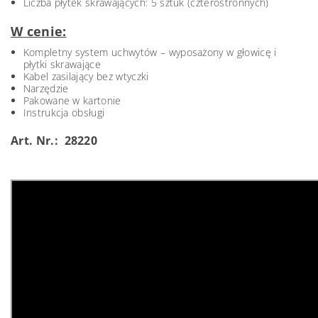
Liczba płytek skrawających: 5 sztuk (czterostronnych)
W cenie:
Kompletny system uchwytów – wyposażony w głowicę i
płytki skrawające
Kabel zasilający bez wtyczki
Narzędzie
Pakowane w kartonie
Instrukcja obsługi
Art. Nr.: 28220