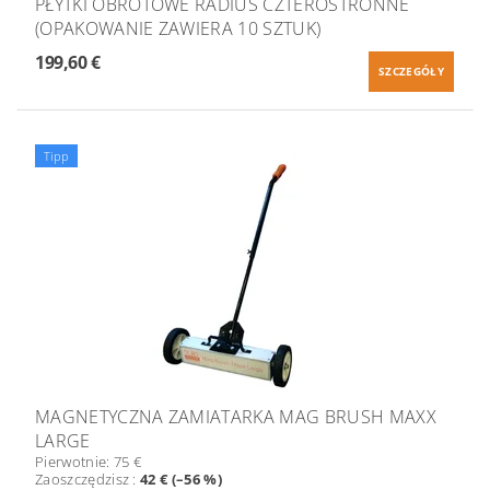
PŁYTKI OBROTOWE RADIUS CZTEROSTRONNE
(OPAKOWANIE ZAWIERA 10 SZTUK)
199,60 €
SZCZEGÓŁY
Tipp
MAGNETYCZNA ZAMIATARKA MAG BRUSH MAXX
LARGE
Pierwotnie:
75 €
Zaoszczędzisz
:
42 € (–56 %)