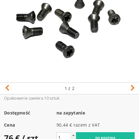
1
z 2
Opakowanie zawiera 10 sztuk
Dostępność
na zapytanie
Cena
90,44 € razem z VAT
76 €
/ szt