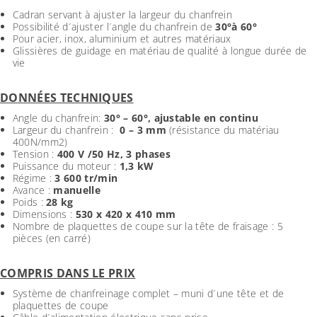
Cadran servant à ajuster la largeur du chanfrein
Possibilité d´ajuster l´angle du chanfrein de
30°à 60°
Pour acier, inox, aluminium et autres matériaux
Glissières de guidage en matériau de qualité à longue durée de
vie
DONNÉES TECHNIQUES
Angle du chanfrein:
30° – 60°, ajustable en continu
Largeur du chanfrein :
0 – 3 mm
(résistance du matériau
400N/mm2)
Tension :
400 V /50 Hz, 3 phases
Puissance du moteur :
1,3 kW
Régime :
3 600 tr/min
Avance :
manuelle
Poids :
28 kg
Dimensions :
530 x 420 x 410 mm
Nombre de plaquettes de coupe sur la tête de fraisage : 5
pièces (en carré)
COMPRIS DANS LE PRIX
Système de chanfreinage complet – muni d´une tête et de
plaquettes de coupe