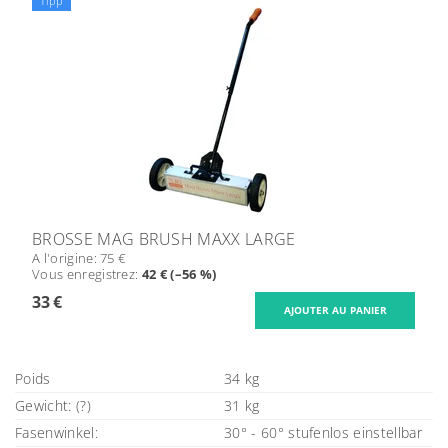
Tipp
BROSSE MAG BRUSH MAXX LARGE
A l'origine:
75 €
Vous enregistrez
:
42 € (–56 %)
33 €
Poids
34 kg
Gewicht: (?)
31 kg
Fasenwinkel:
30° - 60° stufenlos einstellbar