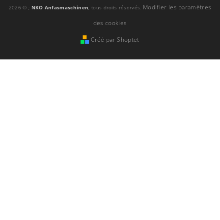
Modifier les paramètres
2026 © ;
NKO Anfasmaschinen
, tous droits réservés.
des cookies
Créé par Shoptet