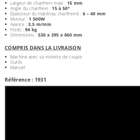
Largeur de chanfrein maxi :
15 mm
Angle du chanfrein :
15 à 50°
Épaisseur du matériau chanfreiné :
6 – 40 mm
Moteur :
1 500W
Avance :
3,5 m/min
Poids :
94 kg
Dimensions :
530 x 395 x 860 mm
COMPRIS DANS LA LIVRAISON
Machine avec sa molette de coupe
Outils
Manuel
Référence : 1931