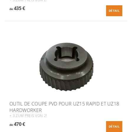
435 €
de
DÉTAIL
OUTIL DE COUPE PVD POUR UZ15 RAPID ET UZ18
HARDWORKER
+ 3 ZUM PREIS VON 2!
470 €
de
DÉTAIL