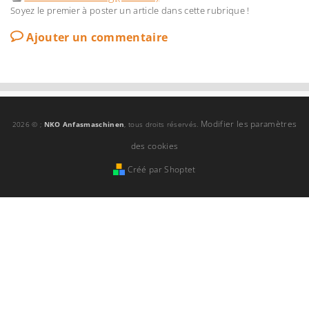
Soyez le premier à poster un article dans cette rubrique !
Ajouter un commentaire
Modifier les paramètres
2026 © ;
NKO Anfasmaschinen
, tous droits réservés.
des cookies
Créé par Shoptet