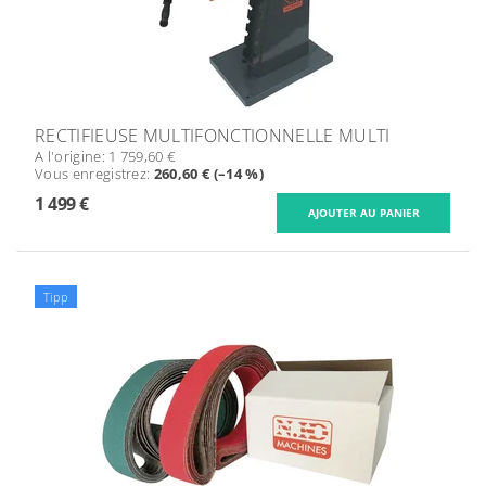
RECTIFIEUSE MULTIFONCTIONNELLE MULTI
A l'origine:
1 759,60 €
Vous enregistrez
:
260,60 € (–14 %)
1 499 €
Tipp