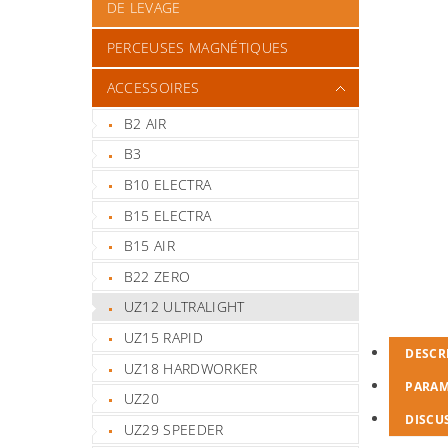
DE LEVAGE
PERCEUSES MAGNÉTIQUES
ACCESSOIRES
B2 AIR
B3
B10 ELECTRA
B15 ELECTRA
B15 AIR
B22 ZERO
UZ12 ULTRALIGHT
UZ15 RAPID
DESCR
UZ18 HARDWORKER
PARAM
UZ20
DISCU
UZ29 SPEEDER