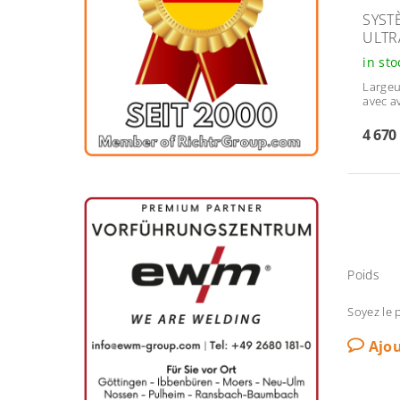
SYST
ULTRA
in st
Largeu
avec a
4 670
Poids
Soyez le 
Ajo