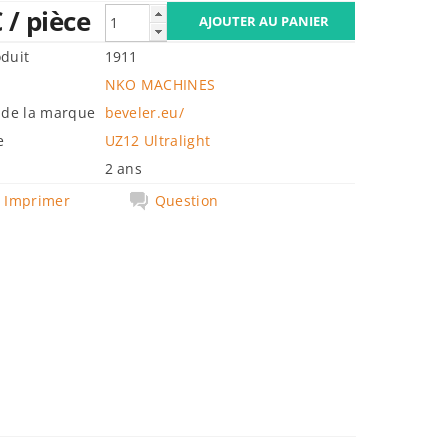
€
/ pièce
duit
1911
NKO MACHINES
 de la marque
beveler.eu/
e
UZ12 Ultralight
2 ans
Imprimer
Question