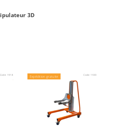
ipulateur 3D
Code:
1918
Code:
1930
Expédition gratuite