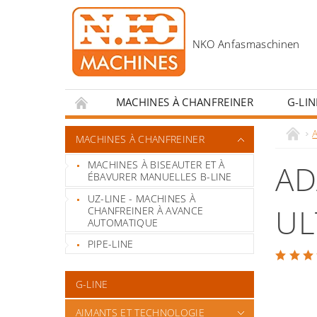
MACHINES À CHANFREINER
G-LIN
CONTACT
MESURES INCITATIVES POUR 
MACHINES À CHANFREINER
MACHINES À BISEAUTER ET À
AD
ÉBAVURER MANUELLES B-LINE
UZ-LINE - MACHINES À
UL
CHANFREINER À AVANCE
AUTOMATIQUE
PIPE-LINE
G-LINE
AIMANTS ET TECHNOLOGIE