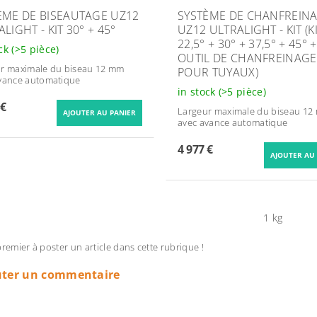
ÈME DE BISEAUTAGE UZ12
SYSTÈME DE CHANFREIN
LIGHT - KIT 30° + 45°
UZ12 ULTRALIGHT - KIT (K
22,5° + 30° + 37,5° + 45° +
ock
(>5 pièce)
OUTIL DE CHANFREINAGE
r maximale du biseau 12 mm
POUR TUYAUX)
vance automatique
in stock
(>5 pièce)
 €
Largeur maximale du biseau 12
avec avance automatique
4 977 €
1 kg
premier à poster un article dans cette rubrique !
uter un commentaire