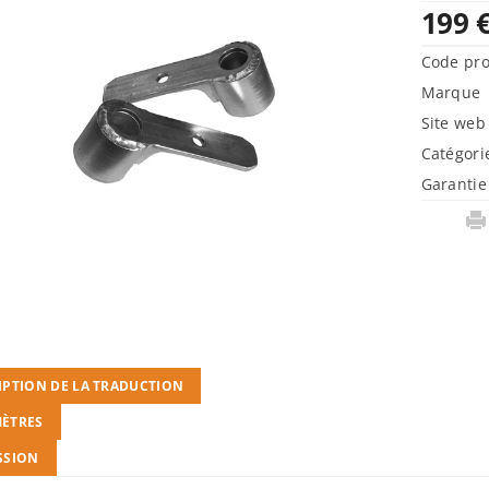
199 
Code pro
Marque
Site web
Catégori
Garantie
IPTION DE LA TRADUCTION
ÈTRES
SSION