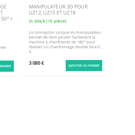
AGE
MANIPULATEUR 3D POUR
IT
UZ12, UZ15 ET UZ18
 50° +
in stock
(>5 pièce)
La conception unique du manipulateur
permet de faire pivoter facilement la
machine à chanfreiner de 180° pour
réaliser un chanfreinage double face X,
 mm
K.
3 080 €