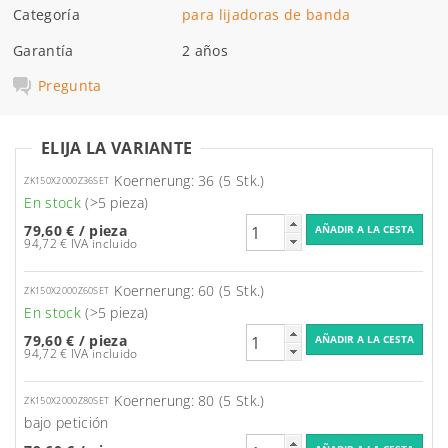
Categoría
para lijadoras de banda
Garantía
2 años
Pregunta
ELIJA LA VARIANTE
Koernerung: 36 (5 Stk.)
ZK150X2000Z36SET
En stock
(>5 pieza)
79,60 €
/ pieza
94,72 € IVA incluido
Koernerung: 60 (5 Stk.)
ZK150X2000Z60SET
En stock
(>5 pieza)
79,60 €
/ pieza
94,72 € IVA incluido
Koernerung: 80 (5 Stk.)
ZK150X2000Z80SET
bajo petición