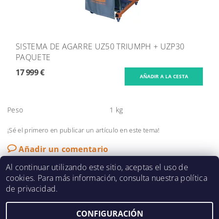
SISTEMA DE AGARRE UZ50 TRIUMPH + UZP30
PAQUETE
17 999 €
Peso
1 kg
¡Sé el primero en publicar un artículo en este tema!
Añadir un comentario
Al continuar utilizando este sitio, aceptas el uso de
cookies. Para más información, consulta nuestra política
de privacidad.
Editar la
2026 ©
NKO Anfasmaschinen
, todos los derechos reservados.
CONFIGURACIÓN