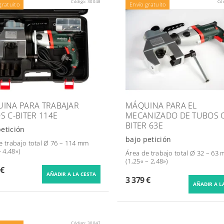
Código:
30048
Có
gratuito
Envío gratuito
INA PARA TRABAJAR
MÁQUINA PARA EL
S C-BITER 114E
MECANIZADO DE TUBOS C
BITER 63E
petición
bajo petición
e trabajo total Ø 76 – 114 mm
- 4,48»)
Área de trabajo total Ø 32 – 63
(1,25« – 2,48»)
 €
3 379 €
Código:
30047