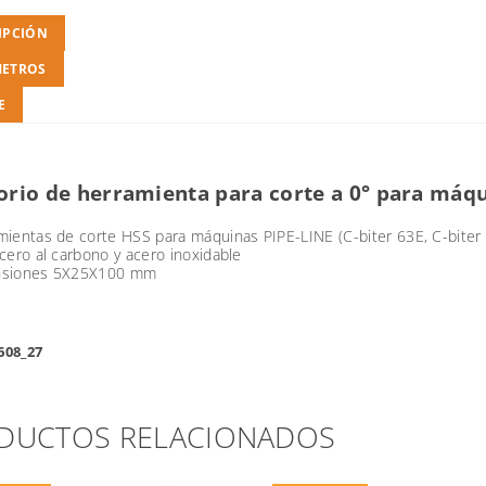
IPCIÓN
METROS
E
orio de herramienta para corte a 0° para máqu
ientas de corte HSS para máquinas PIPE-LINE (C-biter 63E, C-biter 7
cero al carbono y acero inoxidable
siones 5X25X100 mm
 608_27
DUCTOS RELACIONADOS