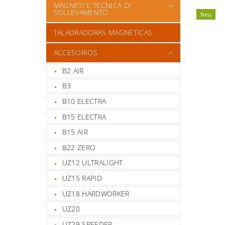
MAGNETI E TECNICA DI
SOLLEVAMENTO
Neu
TALADRADORAS MAGNÉTICAS
ACCESORIOS
B2 AIR
B3
B10 ELECTRA
B15 ELECTRA
B15 AIR
B22 ZERO
UZ12 ULTRALIGHT
UZ15 RAPID
UZ18 HARDWORKER
UZ20
UZ29 SPEEDER