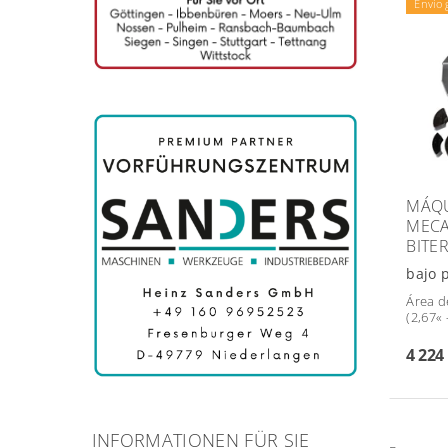
Envío 
MÁQU
MECA
BITE
bajo 
Área d
(2,67« 
4 224
INFORMATIONEN FÜR SIE