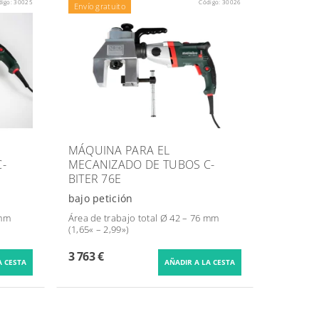
digo:
30025
Código:
30026
Envío gratuito
MÁQUINA PARA EL
-
MECANIZADO DE TUBOS C-
BITER 76E
bajo petición
 mm
Área de trabajo total Ø 42 – 76 mm
(1,65« – 2,99»)
3 763 €