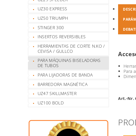
UZ30 EXPRESS
DESCR
UZ50 TRIUMPH
PARÁ
STINGER 300
DEBAT
INSERTOS REVERSIBLES
HERRAMIENTAS DE CORTE N.KO /
CEVISA / GULLCO
Acces
PARA MÁQUINAS BISELADORAS
DE TUBOS
Herram
Para a
PARA LIJADORAS DE BANDA
Dimen
BARREDORA MAGNÉTICA
UZ47 SKILLMASTER
Art.-Nr.
UZ100 BOLD
PRO