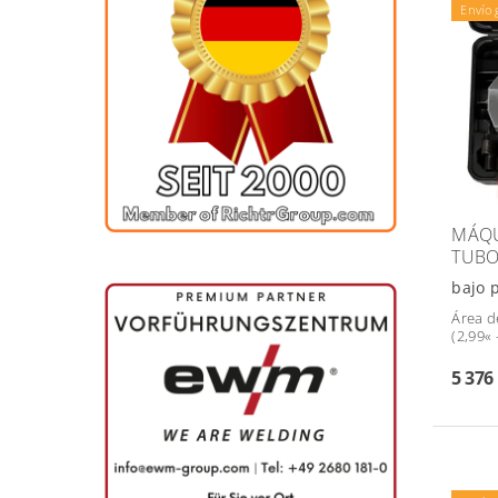
Envío 
MÁQU
TUBO
bajo 
Área d
(2,99« 
5 376