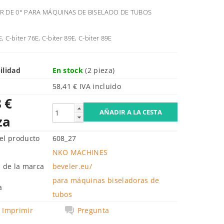
 DE 0° PARA MÁQUINAS DE BISELADO DE TUBOS
E, C-biter 76E, C-biter 89E, C-biter 89E
ilidad
En stock
(2 pieza)
58,41 € IVA incluido
 €
za
el producto
608_27
NKO MACHINES
b de la marca
beveler.eu/
para máquinas biseladoras de
a
tubos
Imprimir
Pregunta