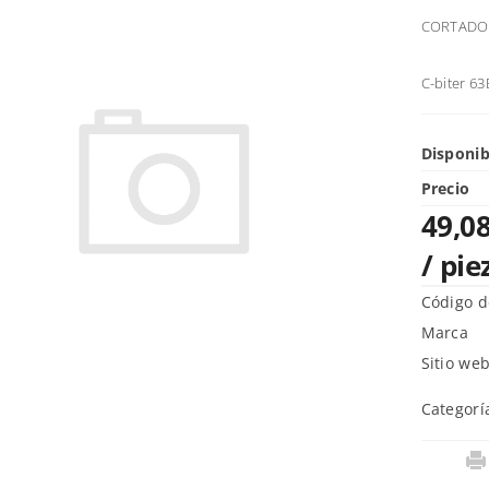
CORTADOR
C-biter 63
Disponib
Precio
49,08
/ pie
Código d
Marca
Sitio we
Categorí