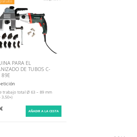
gratuito
INA PARA EL
NIZADO DE TUBOS C-
R 89E
petición
e trabajo total Ø 63 – 89 mm
- 3,50»)
 €